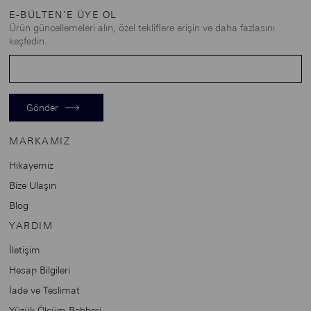
E-BÜLTEN'E ÜYE OL
Ürün güncellemeleri alın, özel tekliflere erişin ve daha fazlasını
keşfedin.
Gönder
MARKAMIZ
Hikayemiz
Bize Ulaşın
Blog
YARDIM
İletişim
Hesap Bilgileri
İade ve Teslimat
Yüzük Ölçüm Rehberi