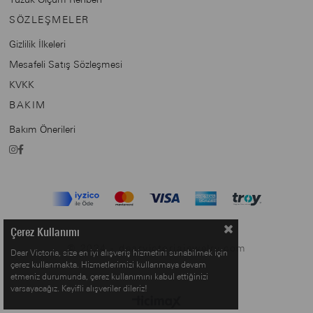
SÖZLEŞMELER
Gizlilik İlkeleri
Mesafeli Satış Sözleşmesi
KVKK
BAKIM
Bakım Önerileri
Çerez Kullanımı
© 2024 - dearvictoriajewelry.com
Dear Victoria, size en iyi alışveriş hizmetini sunabilmek için
çerez kullanmakta. Hizmetlerimizi kullanmaya devam
etmeniz durumunda, çerez kullanımını kabul ettiğinizi
varsayacağız. Keyifli alışveriler dileriz!