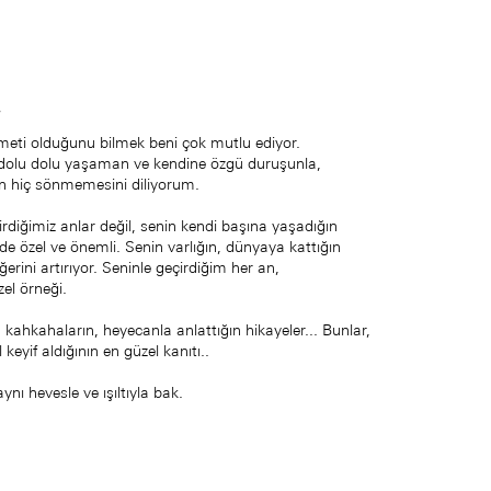
,
ymeti olduğunu bilmek beni çok mutlu ediyor.
 dolu dolu yaşaman ve kendine özgü duruşunla,
nın hiç sönmemesini diliyorum.
rdiğimiz anlar değil, senin kendi başına yaşadığın
e özel ve önemli. Senin varlığın, dünyaya kattığın
eğerini artırıyor. Seninle geçirdiğim her an,
zel örneği.
 kahkahaların, heyecanla anlattığın hikayeler... Bunlar,
keyif aldığının en güzel kanıtı..
nı hevesle ve ışıltıyla bak.