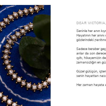
DEAR VICTORIA
Seninle her anın kı
Hayatının her anını
gözlerindeki parıltı
Sadece beraber geçi
anlar da son dereced
ışıltı, hikayemizin d
zamansızlığın en gü
Güzel gülüşün, içten
senin hayattan nasıl 
Her zaman hayata ay