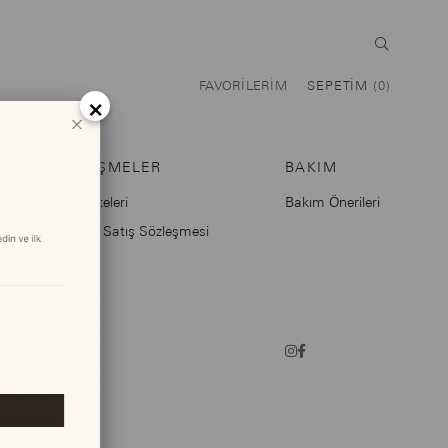
FAVORILERIM
SEPETIM
0
×
SÖZLEŞMELER
BAKIM
Gizlilik İlkeleri
Bakım Önerileri
Mesafeli Satış Sözleşmesi
KVKK