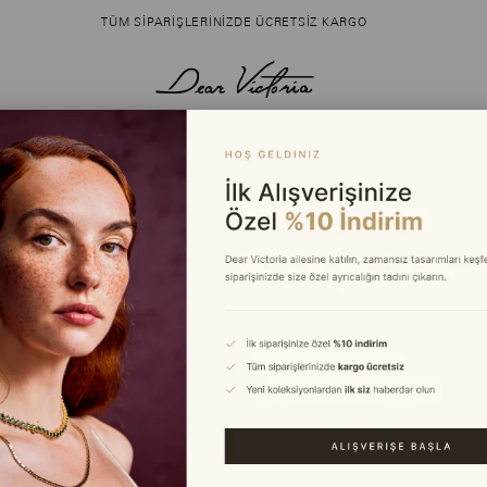
TÜM SIPARIŞLERINIZDE ÜCRETSIZ KARGO
R
MARKAMIZ
YARDIM
eşfedin.
Hikayemiz
İletişim
Bize Ulaşın
Hesap Bilgileri
Blog
İade ve Teslimat
Yüzük Ölçüm Rehberi