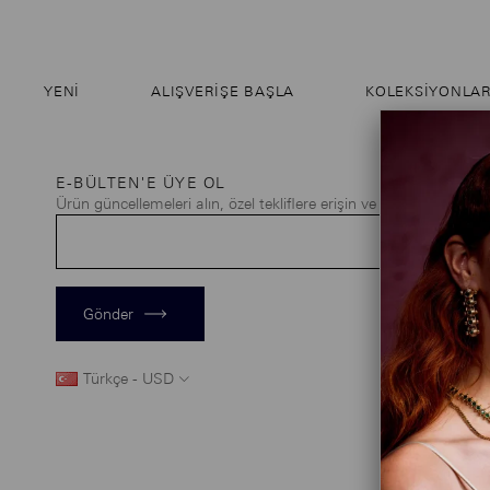
YENI
ALIŞVERIŞE BAŞLA
KOLEKSİYONLA
E-BÜLTEN'E ÜYE OL
Ürün güncellemeleri alın, özel tekliflere erişin ve daha fazlasını k
Gönder
Türkçe - USD