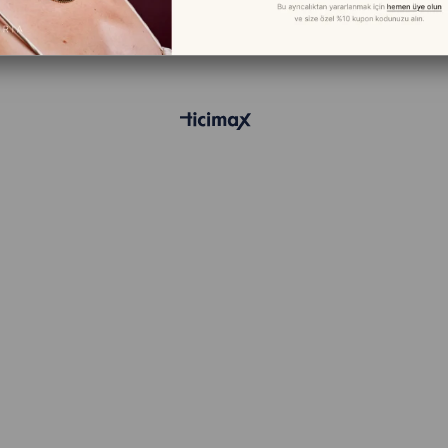
© 2024 - dearvictoriajewelry.com