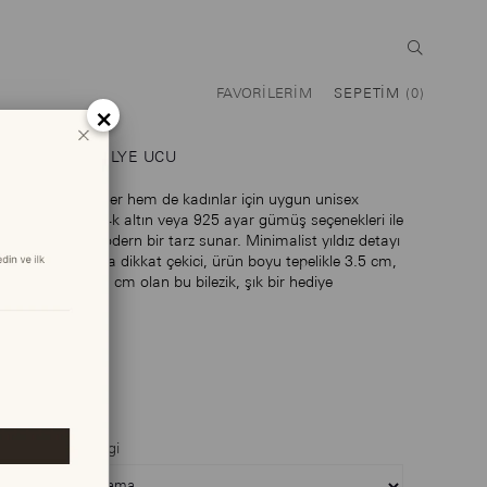
FAVORILERIM
SEPETIM
0
×
ASTRA KOLYE UCU
Hem erkekler hem de kadınlar için uygun unisex
tasarımı, 14k altın veya 925 ayar gümüş seçenekleri ile
ebedi ve modern bir tarz sunar. Minimalist yıldız detayı
ile sade ama dikkat çekici, ürün boyu tepelikle 3.5 cm,
genişliği 2.5 cm olan bu bilezik, şık bir hediye
seçeneğidir.
$63.00
Maden Rengi