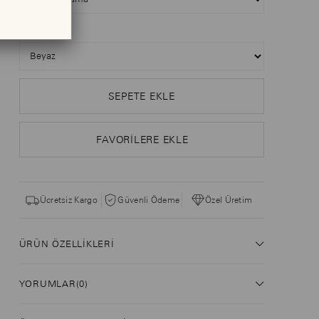
Taş Rengi
FAVORILERE EKLE
Ücretsiz Kargo
Güvenli Ödeme
Özel Üretim
ÜRÜN ÖZELLIKLERI
YORUMLAR
(0)