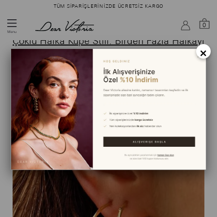
TÜM SIPARIŞLERINIZDE ÜCRETSIZ KARGO
Ara
0
Menu
Çoklu Halka Küpe Stili: Birden Fazla Halkayı
×
Birlikte Takmak
ANA SAYFA
›
BLOG
›
ÇOKLU HALKA KÜPE STILI