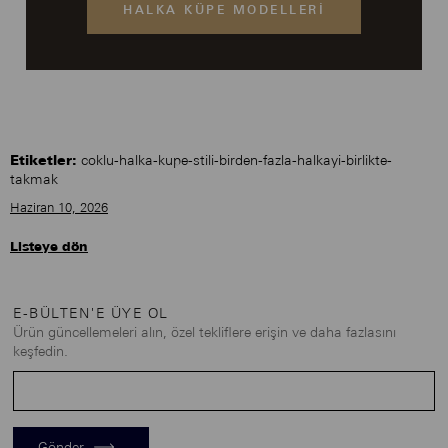
HALKA KÜPE MODELLERI
Etiketler:
coklu-halka-kupe-stili-birden-fazla-halkayi-birlikte-
takmak
Haziran 10, 2026
Listeye dön
E-BÜLTEN'E ÜYE OL
Ürün güncellemeleri alın, özel tekliflere erişin ve daha fazlasını
keşfedin.
Gönder