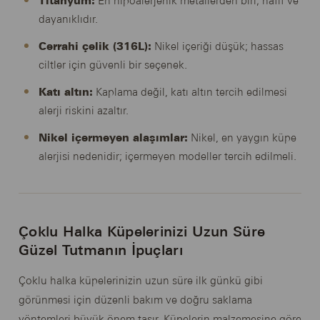
Titanyum:
En hipoalerjenik metallerden biri; hafif ve
dayanıklıdır.
Cerrahi çelik (316L):
Nikel içeriği düşük; hassas
ciltler için güvenli bir seçenek.
Katı altın:
Kaplama değil, katı altın tercih edilmesi
alerji riskini azaltır.
Nikel içermeyen alaşımlar:
Nikel, en yaygın küpe
alerjisi nedenidir; içermeyen modeller tercih edilmeli.
Çoklu Halka Küpelerinizi Uzun Süre
Güzel Tutmanın İpuçları
Çoklu halka küpelerinizin uzun süre ilk günkü gibi
görünmesi için düzenli bakım ve doğru saklama
yöntemleri büyük önem taşır. Küpelerin malzemesine göre