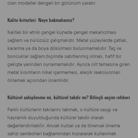
olan modeller dengeli bir görünüm yaratır.
Kalite kriterleri: Neye bakmalısınız?
Kaliteli bir etnik çengel küpede çengel mekanizması
sağlam ve pürüzsüz çalışmalıdır. Metal yüzeylerde çatlak,
kararma ya da boya dökülmesi bulunmamalıdır. Taş ve
boncuklar sağlam biçimde sabitlenmiş olmalı, hafif bir
çekişte yerinden oynamamalıdır. Ayrıca cilt temasına giren
metal kısımların nikel içermemesi, alerjik reaksiyonları
önlemek açısından önemlidir.
Kültürel sahiplenme mi, kültürel takdir mi? Bilinçli seçim rehberi
Farklı kültürlerin takılarını takmak, o kültüre saygı ve
hayranlık duyulduğunda kültürel takdir olarak
değerlendirilebilir. Ancak kutsal ya da törensel öneme
sahip sembolleri bağlamından kopararak kullanmak