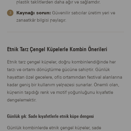
plastik taklitlerden daha ağır ve sağlamdır.
Kaynağı sorun:
Güvenilir satıcılar üretim yeri ve
zanaatkâr bilgisi paylaşır.
Etnik Tarz Çengel Küpelerle Kombin Önerileri
Etnik tarz çengel küpeler, doğru kombinlendiğinde her
tarzı ve ortamı dönüştürme gücüne sahiptir. Günlük
hayattan özel gecelere, ofis ortamından festival alanlarına
kadar geniş bir kullanım yelpazesi sunarlar. Önemli olan,
küpenin taşıdığı renk ve motif yoğunluğunu kıyafetle
dengelemektir.
Günlük şık: Sade kıyafetlerle etnik küpe dengesi
Günlük kombinlerde etnik çengel küpeler, sade