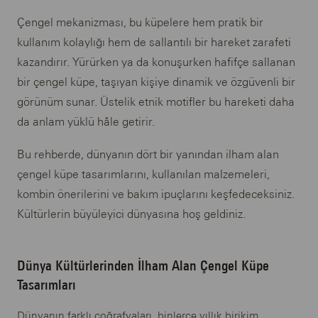
Çengel mekanizması, bu küpelere hem pratik bir
kullanım kolaylığı hem de sallantılı bir hareket zarafeti
kazandırır. Yürürken ya da konuşurken hafifçe sallanan
bir çengel küpe, taşıyan kişiye dinamik ve özgüvenli bir
görünüm sunar. Üstelik etnik motifler bu hareketi daha
da anlam yüklü hâle getirir.
Bu rehberde, dünyanın dört bir yanından ilham alan
çengel küpe tasarımlarını, kullanılan malzemeleri,
kombin önerilerini ve bakım ipuçlarını keşfedeceksiniz.
Kültürlerin büyüleyici dünyasına hoş geldiniz.
Dünya Kültürlerinden İlham Alan Çengel Küpe
Tasarımları
Dünyanın farklı coğrafyaları, binlerce yıllık birikim