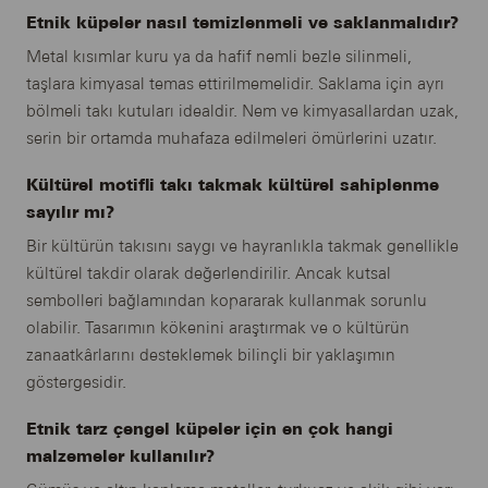
Etnik küpeler nasıl temizlenmeli ve saklanmalıdır?
Metal kısımlar kuru ya da hafif nemli bezle silinmeli,
taşlara kimyasal temas ettirilmemelidir. Saklama için ayrı
bölmeli takı kutuları idealdir. Nem ve kimyasallardan uzak,
serin bir ortamda muhafaza edilmeleri ömürlerini uzatır.
Kültürel motifli takı takmak kültürel sahiplenme
sayılır mı?
Bir kültürün takısını saygı ve hayranlıkla takmak genellikle
kültürel takdir olarak değerlendirilir. Ancak kutsal
sembolleri bağlamından kopararak kullanmak sorunlu
olabilir. Tasarımın kökenini araştırmak ve o kültürün
zanaatkârlarını desteklemek bilinçli bir yaklaşımın
göstergesidir.
Etnik tarz çengel küpeler için en çok hangi
malzemeler kullanılır?