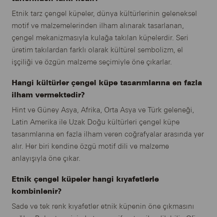
Etnik tarz çengel küpeler, dünya kültürlerinin geleneksel
motif ve malzemelerinden ilham alınarak tasarlanan,
çengel mekanizmasıyla kulağa takılan küpelerdir. Seri
üretim takılardan farklı olarak kültürel sembolizm, el
işçiliği ve özgün malzeme seçimiyle öne çıkarlar.
Hangi kültürler çengel küpe tasarımlarına en fazla
ilham vermektedir?
Hint ve Güney Asya, Afrika, Orta Asya ve Türk geleneği,
Latin Amerika ile Uzak Doğu kültürleri çengel küpe
tasarımlarına en fazla ilham veren coğrafyalar arasında yer
alır. Her biri kendine özgü motif dili ve malzeme
anlayışıyla öne çıkar.
Etnik çengel küpeler hangi kıyafetlerle
kombinlenir?
Sade ve tek renk kıyafetler etnik küpenin öne çıkmasını