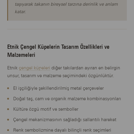
taşıyarak takanın bireysel tarzına derinlik ve anlam
katar.
Etnik Çengel Küpelerin Tasarım Özellikleri ve
Malzemeleri
Etnik
çengel küpeleri
diğer takılardan ayıran en belirgin
unsur, tasarım ve malzeme seçimindeki özgünlüktür.
El işçiliğiyle şekillendirilmiş metal çerçeveler
Doğal taş, cam ve organik malzeme kombinasyonları
Kültüre özgü motif ve semboller
Çengel mekanizmasının sağladığı sallantılı hareket
Renk sembolizmine dayalı bilinçli renk seçimleri