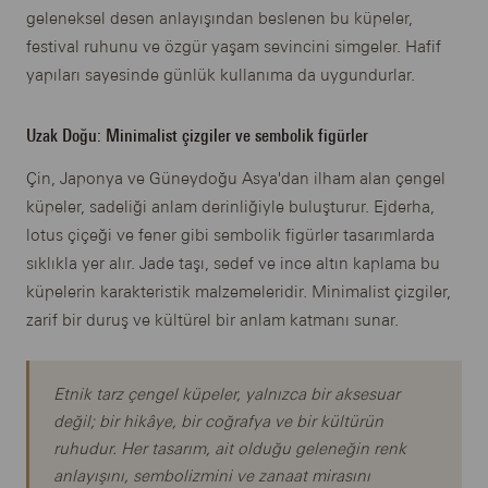
geleneksel desen anlayışından beslenen bu küpeler,
festival ruhunu ve özgür yaşam sevincini simgeler. Hafif
yapıları sayesinde günlük kullanıma da uygundurlar.
Uzak Doğu: Minimalist çizgiler ve sembolik figürler
Çin, Japonya ve Güneydoğu Asya'dan ilham alan çengel
küpeler, sadeliği anlam derinliğiyle buluşturur. Ejderha,
lotus çiçeği ve fener gibi sembolik figürler tasarımlarda
sıklıkla yer alır. Jade taşı, sedef ve ince altın kaplama bu
küpelerin karakteristik malzemeleridir. Minimalist çizgiler,
zarif bir duruş ve kültürel bir anlam katmanı sunar.
Etnik tarz çengel küpeler, yalnızca bir aksesuar
değil; bir hikâye, bir coğrafya ve bir kültürün
ruhudur. Her tasarım, ait olduğu geleneğin renk
anlayışını, sembolizmini ve zanaat mirasını