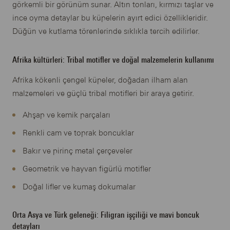
görkemli bir görünüm sunar. Altın tonları, kırmızı taşlar ve
ince oyma detaylar bu küpelerin ayırt edici özellikleridir.
Düğün ve kutlama törenlerinde sıklıkla tercih edilirler.
Afrika kültürleri: Tribal motifler ve doğal malzemelerin kullanımı
Afrika kökenli çengel küpeler, doğadan ilham alan
malzemeleri ve güçlü tribal motifleri bir araya getirir.
Ahşap ve kemik parçaları
Renkli cam ve toprak boncuklar
Bakır ve pirinç metal çerçeveler
Geometrik ve hayvan figürlü motifler
Doğal lifler ve kumaş dokumalar
Orta Asya ve Türk geleneği: Filigran işçiliği ve mavi boncuk
detayları