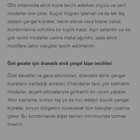
Ofis ortamında etnik küpe tercih ederken ölçülü ve zarif
modeller öne çıkar. Küçük filigran işlemeli ya da tek taş
detaylı çengel küpeler, takım elbise veya blazer ceket
kombinlerine sofistike bir kişilik katar. Aşırı sallantılı ya da
çok renkli modeller yerine metal ağırlıklı, sade etnik
motiflere sahip parçalar tercih edilmelidir.
Özel geceler için dramatik etnik çengel küpe tercihleri
Özel davetler ve gece etkinlikleri, dramatik etnik çengel
küpelerin parladığı anlardır. Chandelier tarzı çok katmanlı
modeller, akşam elbiseleriyle görkemli bir uyum yakalar.
Altın kaplama, kırmızı taş ya da inci detaylı büyük çengel
küpeler, boyun bölgesini süsleyerek tüm bakışları üzerine
çeker. Bu kombinlerde diğer takıları minimumda tutmak
önerilir.