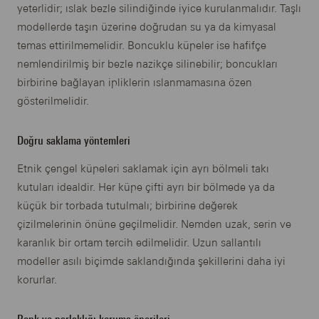
yeterlidir; ıslak bezle silindiğinde iyice kurulanmalıdır. Taşlı
modellerde taşın üzerine doğrudan su ya da kimyasal
temas ettirilmemelidir. Boncuklu küpeler ise hafifçe
nemlendirilmiş bir bezle nazikçe silinebilir; boncukları
birbirine bağlayan ipliklerin ıslanmamasına özen
gösterilmelidir.
Doğru saklama yöntemleri
Etnik çengel küpeleri saklamak için ayrı bölmeli takı
kutuları idealdir. Her küpe çifti ayrı bir bölmede ya da
küçük bir torbada tutulmalı; birbirine değerek
çizilmelerinin önüne geçilmelidir. Nemden uzak, serin ve
karanlık bir ortam tercih edilmelidir. Uzun sallantılı
modeller asılı biçimde saklandığında şekillerini daha iyi
korurlar.