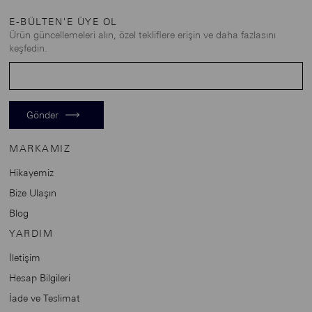
E-BÜLTEN'E ÜYE OL
Ürün güncellemeleri alın, özel tekliflere erişin ve daha fazlasını
keşfedin.
Gönder
MARKAMIZ
Hikayemiz
Bize Ulaşın
Blog
YARDIM
İletişim
Hesap Bilgileri
İade ve Teslimat