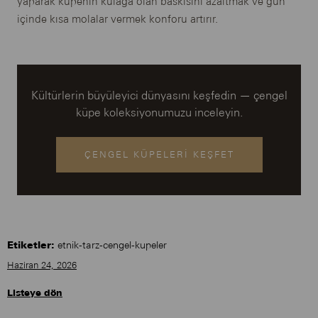
yaparak küpenin kulağa olan baskısını azaltmak ve gün
içinde kısa molalar vermek konforu artırır.
Kültürlerin büyüleyici dünyasını keşfedin — çengel
küpe koleksiyonumuzu inceleyin.
ÇENGEL KÜPELERİ KEŞFET
Etiketler:
etnik-tarz-cengel-kupeler
Haziran 24, 2026
Listeye dön