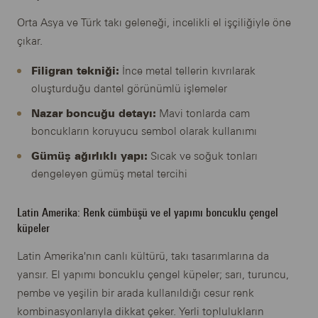
Orta Asya ve Türk takı geleneği, incelikli el işçiliğiyle öne
çıkar.
Filigran tekniği:
İnce metal tellerin kıvrılarak
oluşturduğu dantel görünümlü işlemeler
Nazar boncuğu detayı:
Mavi tonlarda cam
boncukların koruyucu sembol olarak kullanımı
Gümüş ağırlıklı yapı:
Sıcak ve soğuk tonları
dengeleyen gümüş metal tercihi
Latin Amerika: Renk cümbüşü ve el yapımı boncuklu çengel
küpeler
Latin Amerika'nın canlı kültürü, takı tasarımlarına da
yansır. El yapımı boncuklu çengel küpeler; sarı, turuncu,
pembe ve yeşilin bir arada kullanıldığı cesur renk
kombinasyonlarıyla dikkat çeker. Yerli toplulukların