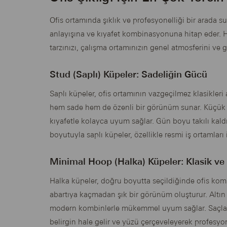
Ofis ortamında şıklık ve profesyonelliği bir arada s
anlayışına ve kıyafet kombinasyonuna hitap eder. 
tarzınızı, çalışma ortamınızın genel atmosferini ve
Stud (Saplı) Küpeler: Sadeliğin Gücü
Saplı küpeler, ofis ortamının vazgeçilmez klasikler
hem sade hem de özenli bir görünüm sunar. Küçük ta
kıyafetle kolayca uyum sağlar. Gün boyu takılı kal
boyutuyla saplı küpeler, özellikle resmi iş ortamları iç
Minimal Hoop (Halka) Küpeler: Klasik v
Halka küpeler, doğru boyutta seçildiğinde ofis komb
abartıya kaçmadan şık bir görünüm oluşturur. Altı
modern kombinlerle mükemmel uyum sağlar. Saçlar 
belirgin hale gelir ve yüzü çerçeveleyerek profesyone