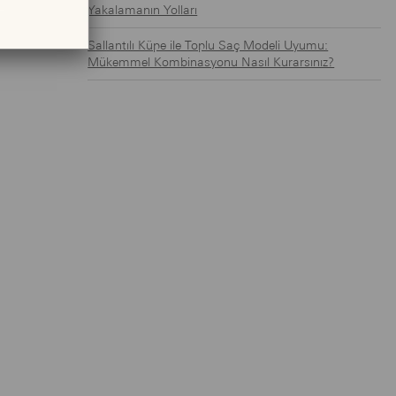
Yakalamanın Yolları
Sallantılı Küpe ile Toplu Saç Modeli Uyumu:
Mükemmel Kombinasyonu Nasıl Kurarsınız?