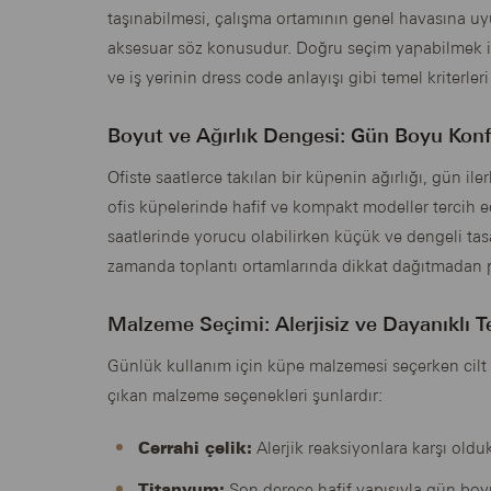
taşınabilmesi, çalışma ortamının genel havasına uy
aksesuar söz konusudur. Doğru seçim yapabilmek içi
ve iş yerinin dress code anlayışı gibi temel kriterl
Boyut ve Ağırlık Dengesi: Gün Boyu Kon
Ofiste saatlerce takılan bir küpenin ağırlığı, gün il
ofis küpelerinde hafif ve kompakt modeller tercih e
saatlerinde yorucu olabilirken küçük ve dengeli ta
zamanda toplantı ortamlarında dikkat dağıtmadan p
Malzeme Seçimi: Alerjisiz ve Dayanıklı T
Günlük kullanım için küpe malzemesi seçerken cilt
çıkan malzeme seçenekleri şunlardır:
Cerrahi çelik:
Alerjik reaksiyonlara karşı old
Titanyum:
Son derece hafif yapısıyla gün boy