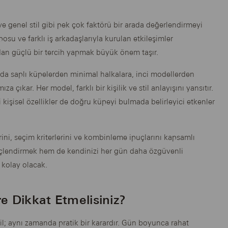
e genel stil gibi pek çok faktörü bir arada değerlendirmeyi
osu ve farklı iş arkadaşlarıyla kurulan etkileşimler
n güçlü bir tercih yapmak büyük önem taşır.
nda saplı küpelerden minimal halkalara, inci modellerden
 çıkar. Her model, farklı bir kişilik ve stil anlayışını yansıtır.
bi kişisel özellikler de doğru küpeyi bulmada belirleyici etkenler
ni, seçim kriterlerini ve kombinleme ipuçlarını kapsamlı
üçlendirmek hem de kendinizi her gün daha özgüvenli
 kolay olacak.
e Dikkat Etmelisiniz?
eğil; aynı zamanda pratik bir karardır. Gün boyunca rahat