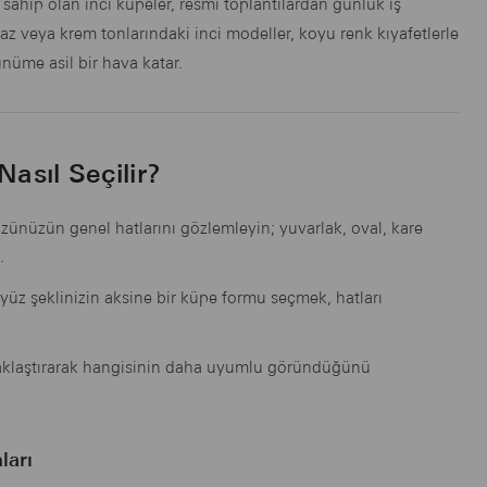
 sahip olan inci küpeler, resmi toplantılardan günlük iş
 veya krem tonlarındaki inci modeller, koyu renk kıyafetlerle
ünüme asil bir hava katar.
asıl Seçilir?
ünüzün genel hatlarını gözlemleyin; yuvarlak, oval, kare
.
yüz şeklinizin aksine bir küpe formu seçmek, hatları
aklaştırarak hangisinin daha uyumlu göründüğünü
ları