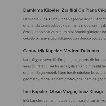
Damlama Küpeler: Zarifliği Ön Plana Çık
Damlama küpeler, boyundan aşağıya doğru uzanan za
ortamında tercih edilecek damlama modellerin fazla 
özellikle toplantı ve sunum gibi önemli günlerde ko
ceketle bir araya getirildiğinde son derece etkileyic
Geometrik Küpeler: Modern Dokunuş
Kare, üçgen veya dikdörtgen gibi geometrik formlar
yansıtır. Yaratıcı sektörlerde çalışanlar için özellik
ortamında geometrik küpe tercih ederken boyutun a
geometrik modeller, hem profesyonel hem de çağdaş
İnci Küpeler: Ofisin Vazgeçilmez Klasiği
İnci küpeler, zamanın ötesinde bir zarafet sunan v