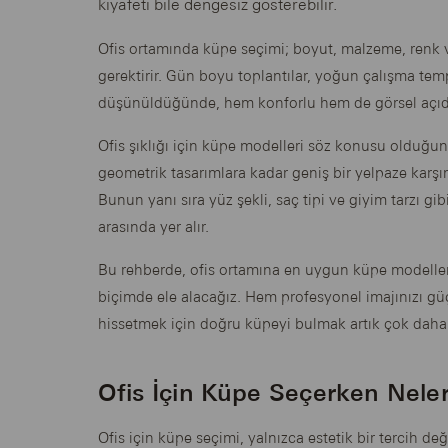
kıyafeti bile dengesiz gösterebilir.
Ofis ortamında küpe seçimi; boyut, malzeme, renk v
gerektirir. Gün boyu toplantılar, yoğun çalışma temp
düşünüldüğünde, hem konforlu hem de görsel açıda
Ofis şıklığı için küpe modelleri söz konusu olduğu
geometrik tasarımlara kadar geniş bir yelpaze karşımıza
Bunun yanı sıra yüz şekli, saç tipi ve giyim tarzı gi
arasında yer alır.
Bu rehberde, ofis ortamına en uygun küpe modelleri
biçimde ele alacağız. Hem profesyonel imajınızı g
hissetmek için doğru küpeyi bulmak artık çok daha
Ofis İçin Küpe Seçerken Neler
Ofis için küpe seçimi, yalnızca estetik bir tercih d