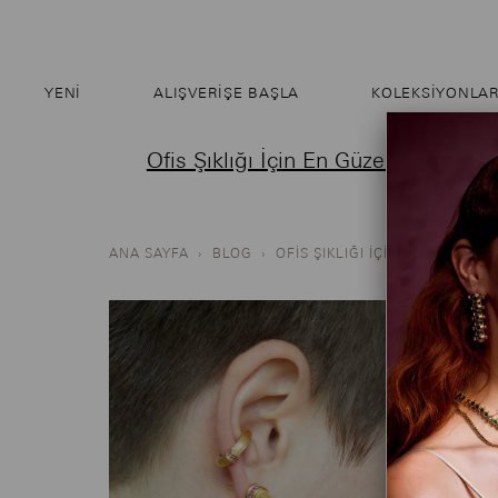
YENI
ALIŞVERIŞE BAŞLA
KOLEKSİYONLA
Ofis Şıklığı İçin En Güzel Küpe Mod
ANA SAYFA
›
BLOG
›
OFIS ŞIKLIĞI İÇIN KÜPE MODE
S