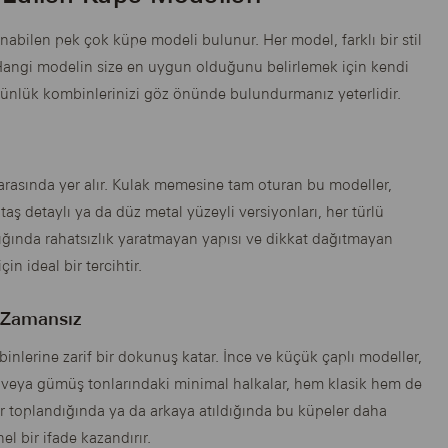
unabilen pek çok küpe modeli bulunur. Her model, farklı bir stil
Hangi modelin size en uygun olduğunu belirlemek için kendi
 günlük kombinlerinizi göz önünde bulundurmanız yeterlidir.
i arasında yer alır. Kulak memesine tam oturan bu modeller,
ş detaylı ya da düz metal yüzeyli versiyonları, her türlü
dığında rahatsızlık yaratmayan yapısı ve dikkat dağıtmayan
in ideal bir tercihtir.
e Zamansız
inlerine zarif bir dokunuş katar. İnce ve küçük çaplı modeller,
n veya gümüş tonlarındaki minimal halkalar, hem klasik hem de
toplandığında ya da arkaya atıldığında bu küpeler daha
l bir ifade kazandırır.