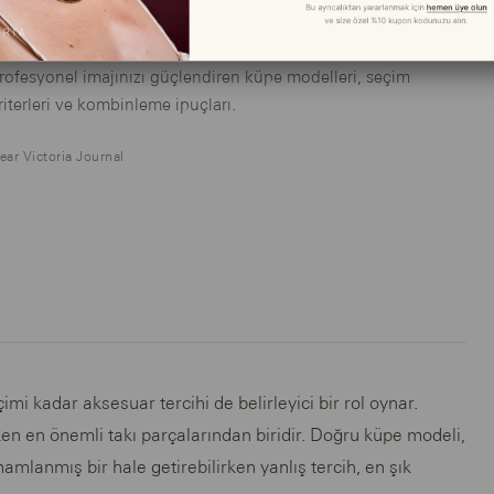
Sırrı
rofesyonel imajınızı güçlendiren küpe modelleri, seçim
riterleri ve kombinleme ipuçları.
ear Victoria Journal
mi kadar aksesuar tercihi de belirleyici bir rol oynar.
ken en önemli takı parçalarından biridir. Doğru küpe modeli,
amlanmış bir hale getirebilirken yanlış tercih, en şık