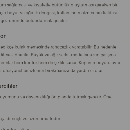
um sağlaması ve kıyafetle bütünlük oluşturması gereken bir
n boyut ve ağırlık dengesi, kullanılan malzemenin kalitesi
eri göz önünde bulundurmak gerekir.
for
erledikçe kulak memesinde rahatsızlık yaratabilir. Bu nedenle
dilmesi önerilir. Büyük ve ağır sarkıt modeller uzun çalışma
sarımlar hem konfor hem de şıklık sunar. Küpenin boyutu aynı
rofesyonel bir izlenim bırakmanıza da yardımcı olur.
ercihler
 uyumunu ve dayanıklılığı ön planda tutmak gerekir. Öne
ukça dirençli ve uzun ömürlüdür.
u konfor sağlar.