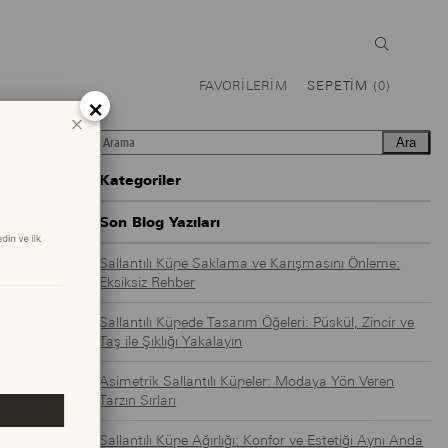
FAVORILERIM
SEPETIM
0
×
Ara
Kategoriler
Son Blog Yazıları
Sallantılı Küpe Saklama ve Karışmasını Önleme:
Eksiksiz Rehber
Sallantılı Küpede Tasarım Öğeleri: Püskül, Zincir ve
Taş ile Şıklığı Yakalayın
Asimetrik Sallantılı Küpeler: Modaya Yön Veren
Tarzın Sırları
Sallantılı Küpe Ağırlığı: Konfor ve Estetiği Aynı Anda