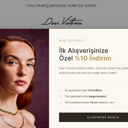
TÜM SIPARIŞLERINIZDE ÜCRETSIZ KARGO
R
elleri: Zarif ve Profesyonel Görünümün Sırrı
LLERI
TIL REHBERI
Ofis Şıklığı İçin En Güzel
Küpe Modelleri: Zarif ve
Profesyonel Görünümün