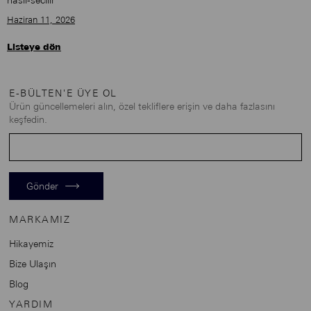
nasil-secilir
Haziran 11, 2026
Listeye dön
E-BÜLTEN'E ÜYE OL
Ürün güncellemeleri alın, özel tekliflere erişin ve daha fazlasını
keşfedin.
Gönder
MARKAMIZ
Hikayemiz
Bize Ulaşın
Blog
YARDIM