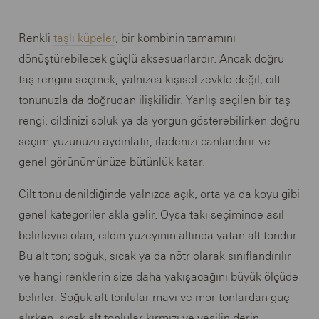
Renkli
taşlı küpeler
, bir kombinin tamamını
dönüştürebilecek güçlü aksesuarlardır. Ancak doğru
taş rengini seçmek, yalnızca kişisel zevkle değil; cilt
tonunuzla da doğrudan ilişkilidir. Yanlış seçilen bir taş
rengi, cildinizi soluk ya da yorgun gösterebilirken doğru
seçim yüzünüzü aydınlatır, ifadenizi canlandırır ve
genel görünümünüze bütünlük katar.
Cilt tonu denildiğinde yalnızca açık, orta ya da koyu gibi
genel kategoriler akla gelir. Oysa takı seçiminde asıl
belirleyici olan, cildin yüzeyinin altında yatan alt tondur.
Bu alt ton; soğuk, sıcak ya da nötr olarak sınıflandırılır
ve hangi renklerin size daha yakışacağını büyük ölçüde
belirler. Soğuk alt tonlular mavi ve mor tonlardan güç
alırken, sıcak alt tonlular kırmızı ve yeşilin derin