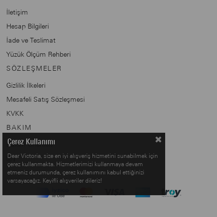
İletişim
Hesap Bilgileri
İade ve Teslimat
Yüzük Ölçüm Rehberi
SÖZLEŞMELER
Gizlilik İlkeleri
Mesafeli Satış Sözleşmesi
KVKK
BAKIM
Çerez Kullanımı
Bakım Önerileri
Dear Victoria, size en iyi alışveriş hizmetini sunabilmek için
çerez kullanmakta. Hizmetlerimizi kullanmaya devam
etmeniz durumunda, çerez kullanımını kabul ettiğinizi
varsayacağız. Keyifli alışveriler dileriz!