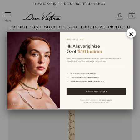
TÜM SIPARIŞLERINIZDE ÜCRETSIZ KARGO
Ara
0
Menu
Renkli Taşlı Küpeler: Cilt Tonunuza Göre En
×
Doğru Renk Nasıl Seçilir?
ANA SAYFA
›
BLOG
›
RENKLI TAŞLI KÜPE VE CILT TONU