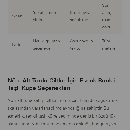
Sarı
Yakut, zümrüt,
Buz mavisi,
altın,
Sıcak
sitrin
soğuk mor
rose
gold
Her iki gruptan
Aşırı doygun
Tüm
Nötr
seçenekler
tek ton
metaller
Nötr Alt Tonlu Ciltler İçin Esnek Renkli
Taşlı Küpe Seçenekleri
Nötr alt tona sahip ciltler, hem sıcak hem de soğuk renk
skalasından yararlanabilme ayrıcalığına sahiptir. Bu
esneklik, renkli taşlı küpe seçiminde geniş bir özgürlük
alanı sunar. Nötr tonun ne anlama geldiği, hangi taş ve