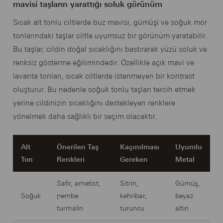
mavisi taşların yarattığı soluk görünüm
Sıcak alt tonlu ciltlerde buz mavisi, gümüşi ve soğuk mor
tonlarındaki taşlar ciltle uyumsuz bir görünüm yaratabilir.
Bu taşlar, cildin doğal sıcaklığını bastırarak yüzü soluk ve
renksiz gösterme eğilimindedir. Özellikle açık mavi ve
lavanta tonları, sıcak ciltlerde istenmeyen bir kontrast
oluşturur. Bu nedenle soğuk tonlu taşları tercih etmek
yerine cildinizin sıcaklığını destekleyen renklere
yönelmek daha sağlıklı bir seçim olacaktır.
Alt
Önerilen Taş
Kaçınılması
Uyumlu
Ton
Renkleri
Gereken
Metal
Safir, ametist,
Sitrin,
Gümüş,
Soğuk
pembe
kehribar,
beyaz
turmalin
turuncu
altın