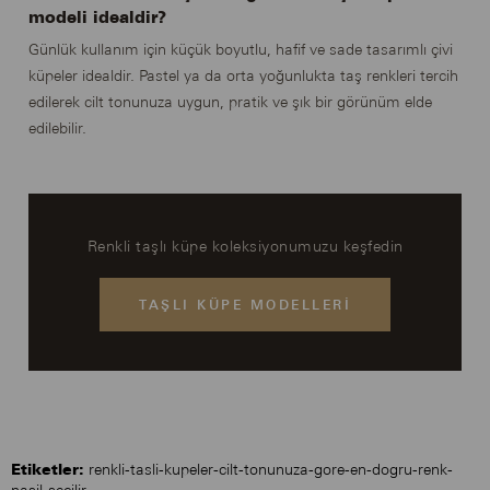
modeli idealdir?
Günlük kullanım için küçük boyutlu, hafif ve sade tasarımlı çivi
küpeler idealdir. Pastel ya da orta yoğunlukta taş renkleri tercih
edilerek cilt tonunuza uygun, pratik ve şık bir görünüm elde
edilebilir.
Renkli taşlı küpe koleksiyonumuzu keşfedin
TAŞLI KÜPE MODELLERI
Etiketler:
renkli-tasli-kupeler-cilt-tonunuza-gore-en-dogru-renk-