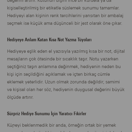
değerini artırır. Kutunun dışını ince bir kurdelâ ya da
kişiselleştirilmiş bir etiketle süslemek sunumu tamamlar.
Hediyeyi alan kişinin renk tercihlerini yansıtan bir ambalaj
seçmek ise küçük ama düşünceli bir jest olarak öne çıkar.
Hediyeye Anlam Katan Kısa Not Yazma Tüyoları
Hediyeye eşlik eden el yazısıyla yazılmış kısa bir not, dijital
mesajların çok ötesinde bir sıcaklık taşır. Notu yazarken
seçtiğiniz taşın anlamına değinmek, hediyenin neden bu
kişi için seçildiğini açıklamak ve içten birkaç cümle
eklemek yeterlidir. Uzun olmak zorunda değildir; samimi
ve kişisel olan her söz, hediyenin duygusal değerini büyük
ölçüde artırır.
Sürpriz Hediye Sunumu İçin Yaratıcı Fikirler
Küpeyi beklenmedik bir anda, örneğin ortak bir yemek