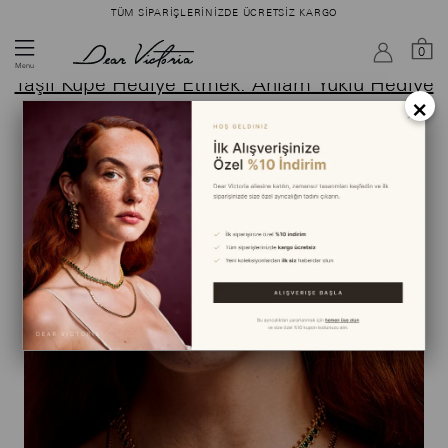
TÜM SIPARIŞLERINIZDE ÜCRETSIZ KARGO
Ara
0
Menu
Taşlı Küpe Hediye Etmek: Anlam Yüklü Hediye
×
Önerileri ve Seçim Rehberi
ANA SAYFA
›
BLOG
›
TAŞLI KÜPE HEDIYE ETMEK