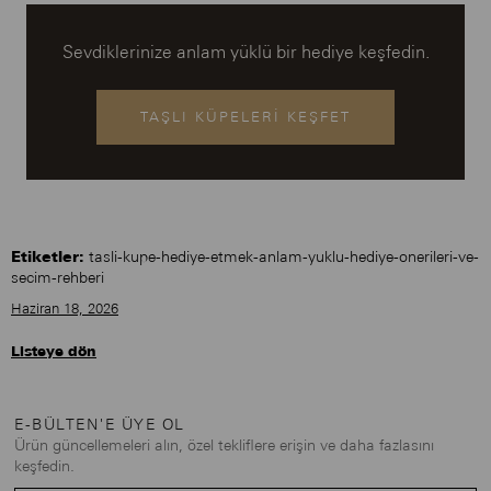
Sevdiklerinize anlam yüklü bir hediye keşfedin.
TAŞLI KÜPELERİ KEŞFET
Etiketler:
tasli-kupe-hediye-etmek-anlam-yuklu-hediye-onerileri-ve-
secim-rehberi
Haziran 18, 2026
Listeye dön
E-BÜLTEN'E ÜYE OL
Ürün güncellemeleri alın, özel tekliflere erişin ve daha fazlasını
keşfedin.