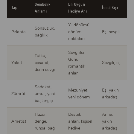
Sembolik
En Uygun
Taş
İdeal Kişi
Anlamı
Hediye Anı
Yıl dönümü,
Sonsuzluk,
Pırlanta
dönüm
Eş, sevgili
bağlılık
noktaları
Sevgililer
Tutku,
Günü,
Yakut
cesaret,
Sevgili, eş
romantik
derin sevgi
anlar
Sadakat,
Mezuniyet,
Eş, yakın
Zümrüt
umut, yeni
yeni dönem
arkadaş
başlangıç
Huzur,
Destek
Anne,
Ametist
denge,
anları, kişisel
yakın
ruhsal bağ
hediye
arkadaş