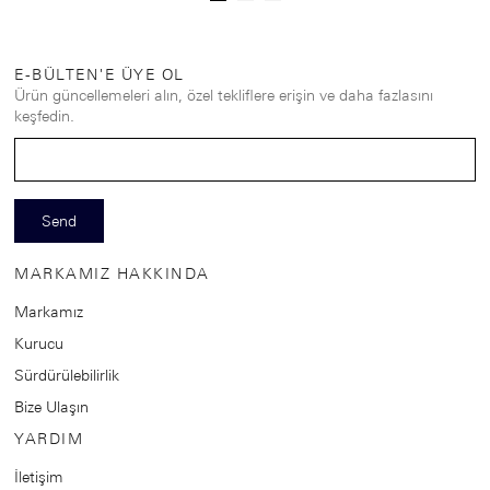
E-BÜLTEN'E ÜYE OL
Ürün güncellemeleri alın, özel tekliflere erişin ve daha fazlasını
keşfedin.
Send
MARKAMIZ HAKKINDA
Markamız
Kurucu
Sürdürülebilirlik
Bize Ulaşın
YARDIM
İletişim