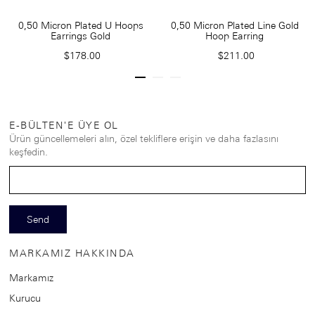
0,50 Micron Plated U Hoops
0,50 Micron Plated Line Gold
Earrings Gold
Hoop Earring
$178.00
$211.00
E-BÜLTEN'E ÜYE OL
Ürün güncellemeleri alın, özel tekliflere erişin ve daha fazlasını
keşfedin.
Send
MARKAMIZ HAKKINDA
Markamız
Kurucu