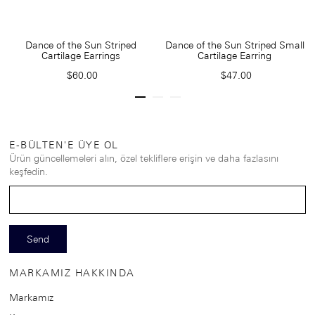
Dance of the Sun Striped
Dance of the Sun Striped Small
Cartilage Earrings
Cartilage Earring
$60.00
$47.00
E-BÜLTEN'E ÜYE OL
Ürün güncellemeleri alın, özel tekliflere erişin ve daha fazlasını
keşfedin.
Send
MARKAMIZ HAKKINDA
Markamız