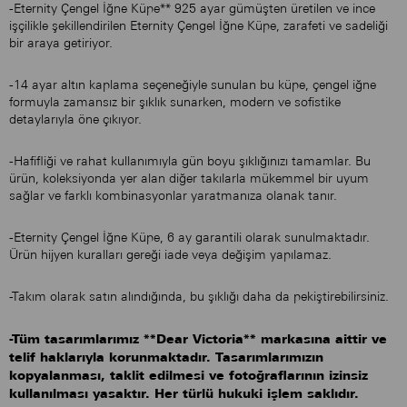
-Eternity Çengel İğne Küpe** 925 ayar gümüşten üretilen ve ince
işçilikle şekillendirilen Eternity Çengel İğne Küpe, zarafeti ve sadeliği
bir araya getiriyor.
-14 ayar altın kaplama seçeneğiyle sunulan bu küpe, çengel iğne
formuyla zamansız bir şıklık sunarken, modern ve sofistike
detaylarıyla öne çıkıyor.
-Hafifliği ve rahat kullanımıyla gün boyu şıklığınızı tamamlar. Bu
ürün, koleksiyonda yer alan diğer takılarla mükemmel bir uyum
sağlar ve farklı kombinasyonlar yaratmanıza olanak tanır.
-Eternity Çengel İğne Küpe, 6 ay garantili olarak sunulmaktadır.
Ürün hijyen kuralları gereği iade veya değişim yapılamaz.
-Takım olarak satın alındığında, bu şıklığı daha da pekiştirebilirsiniz.
-Tüm tasarımlarımız **Dear Victoria** markasına aittir ve
telif haklarıyla korunmaktadır. Tasarımlarımızın
kopyalanması, taklit edilmesi ve fotoğraflarının izinsiz
kullanılması yasaktır. Her türlü hukuki işlem saklıdır.