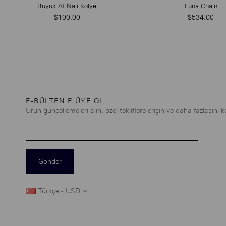
Büyük At Nalı Kolye
Luna Chain
$100.00
$534.00
E-BÜLTEN'E ÜYE OL
Ürün güncellemeleri alın, özel tekliflere erişin ve daha fazlasını k
Gönder
Türkçe - USD