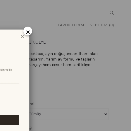
FAVORILERIM
SEPETIM
0
×
MOONRISE KOLYE
Moonrise Necklace, ayın doğuşundan ilham alan
modern bir tasarım. Yarım ay formu ve taşların
parıltısı bu parçayı hem cesur hem zarif kılıyor.
$167.00
Maden Seçimi
Maden Rengi