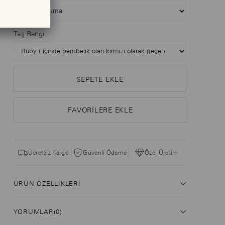
Taş Rengi
FAVORILERE EKLE
Ücretsiz Kargo
Güvenli Ödeme
Özel Üretim
ÜRÜN ÖZELLIKLERI
YORUMLAR
(0)