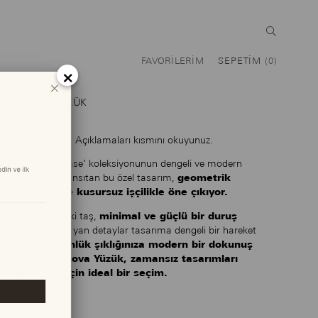
FAVORILERIM
SEPETIM
0
×
NOVA YÜZÜK
Lütfen Ürün Açıklamaları kısmını okuyunuz.
‘Eternal Phase’ koleksiyonunun dengeli ve modern
geometrik
estetiğini yansıtan bu özel tasarım,
formlar ve kusursuz işçilikle öne çıkıyor.
minimal ve güçlü bir duruş
Merkezindeki taş,
sunarken
, yan detaylar tasarıma dengeli bir hareket
Günlük şıklığınıza modern bir dokunuş
katıyor.
ekleyen Nova Yüzük, zamansız tasarımları
sevenler için ideal bir seçim.