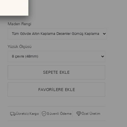
$89.00
Maden Rengi
Yüzük Ölçüsü
FAVORILERE EKLE
Ücretsiz Kargo
Güvenli Ödeme
Özel Üretim