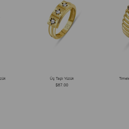
üzük
Üç Taşlı Yüzük
Timel
$67.00