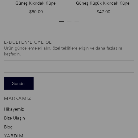
Güneş Kıkırdak Küpe
Güneş Küçük Kıkırdak Küpe
$60.00
$47.00
E-BÜLTEN'E ÜYE OL
Ürün güncellemeleri alın, özel tekliflere erişin ve daha fazlasını
keşfedin.
Gönder
MARKAMIZ
Hikayemiz
Bize Ulaşın
Blog
YARDIM